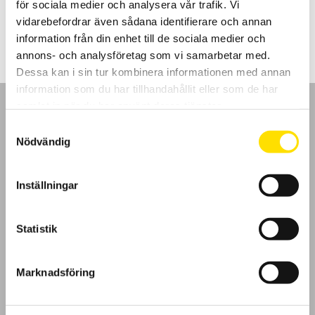
för sociala medier och analysera vår trafik. Vi
Prisintervall:
8,395.00
kr
–
10,990.00
kr
LÄS MER
8,395.00 kr
vidarebefordrar även sådana identifierare och annan
till
information från din enhet till de sociala medier och
10,990.00 kr
annons- och analysföretag som vi samarbetar med.
Dessa kan i sin tur kombinera informationen med annan
information som du har tillhandahållit eller som de har
samlat in när du har använt deras tjänster.
Samtyckesval
Nödvändig
GDPR
Inställningar
Köpvillkor
Statistik
Cookies
Klagomål
Marknadsföring
Kundundersökning