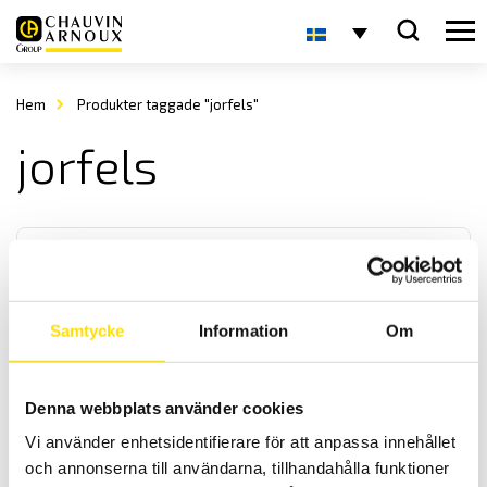
Hem
Produkter taggade "jorfels"
jorfels
Samtycke
Information
Om
CA6131 & CA6133 Installationstestare
Denna webbplats använder cookies
CA6131 och CA6133 är kompakta installationstestare utan
Vi använder enhetsidentifierare för att anpassa innehållet
undermenyer för enkel användning med automatisk testsekvens
samt Bluetooth kommunikation.
och annonserna till användarna, tillhandahålla funktioner