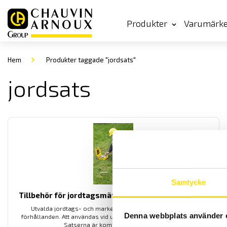
Produkter
Varumärk
Hem
Produkter taggade "jordsats"
jordsats
Samtycke
Tillbehör för jordtagsmätning, Svenska mätsatser
Utvalda jordtags- och markesistivitetssatser för svenska
Denna webbplats använder 
förhållanden. Att användas vid underhålls- samt nybesiktningar.
Satserna är kompletta med väska.