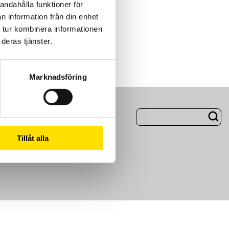
andahålla funktioner för
n information från din enhet
 tur kombinera informationen
deras tjänster.
Marknadsföring
ng
Om Oss
Tillåt alla
m