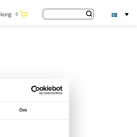
ukorg
0
Om