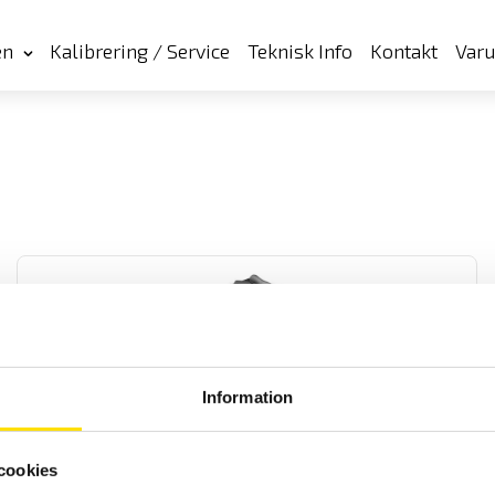
en
Kalibrering / Service
Teknisk Info
Kontakt
Var
Information
Tillbehör för jordtagsmätning, mätsatser
Jordtagssatser för underhålls- samt nybesiktning, kompletta med
cookies
jordspett, hammare, väska och kablar.