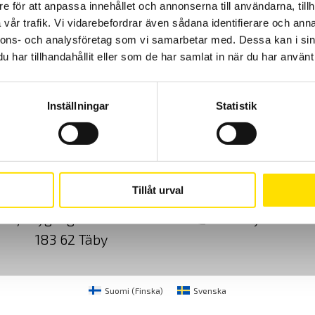
e för att anpassa innehållet och annonserna till användarna, tillh
vår trafik. Vi vidarebefordrar även sådana identifierare och anna
Prisintervall:
3,350.00
kr
–
8,595.00
kr
LÄS MER
3,350.00 kr
nnons- och analysföretag som vi samarbetar med. Dessa kan i sin
till
8,595.00 kr
har tillhandahållit eller som de har samlat in när du har använt 
Inställningar
Statistik
Cookies
Klagomål
Kundundersökni
Tillåt urval
CA Mätsystem AB
08-50 52 68 00
Sjöflygvägen 35
info@camatsystem.co
183 62 Täby
Suomi
(
Finska
)
Svenska