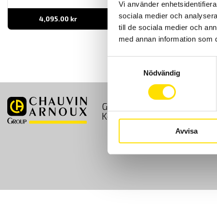
Vi använder enhetsidentifierar
sociala medier och analysera 
4,095.00
kr
LÄS MER
till de sociala medier och a
med annan information som du 
Samtyckesval
Nödvändig
GDPR
Köpvillkor
Kontakt
Avvisa