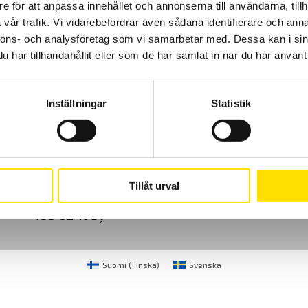
e för att anpassa innehållet och annonserna till användarna, tillh
vår trafik. Vi vidarebefordrar även sådana identifierare och anna
nnons- och analysföretag som vi samarbetar med. Dessa kan i sin
har tillhandahållit eller som de har samlat in när du har använt 
Inställningar
Statistik
Cookies
Klagomål
Kundundersökni
CA Mätsystem AB
08-50 52 68 00
Tillåt urval
Sjöflygvägen 35
info@camatsystem.co
183 62 Täby
Suomi
(
Finska
)
Svenska