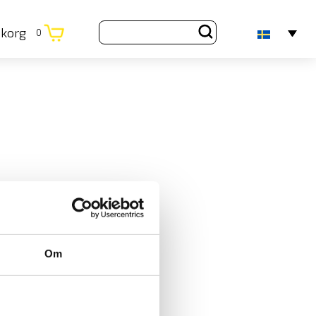
ukorg
0
Om