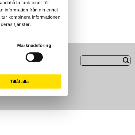
andahålla funktioner för
n information från din enhet
 tur kombinera informationen
deras tjänster.
Marknadsföring
ng
Om Oss
Tillåt alla
m