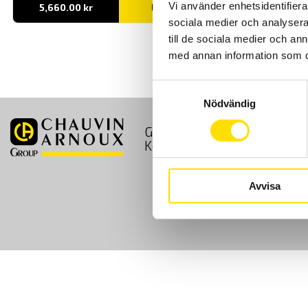
Vi använder enhetsidentifierar
5,660.00
kr
LÄS MER
sociala medier och analysera 
till de sociala medier och a
med annan information som du 
Samtyckesval
Nödvändig
GDPR
Köpvillkor
Kontakt
Avvisa