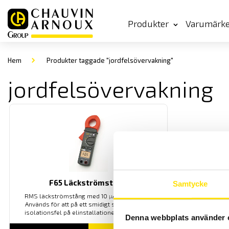
Produkter
Varumärk
Hem
Produkter taggade "jordfelsövervakning"
jordfelsövervakning
F65 Läckströmstång
Samtycke
RMS läckströmstång med 10
µ
A upplösning.
Används för att på ett smidigt sätt detektera
isolationsfel på elinstallationer under drift.
Denna webbplats använder 