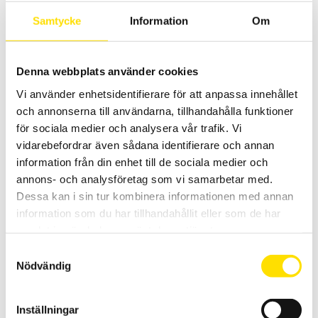
Prisintervall:
8,395.00
kr
–
10,990.00
kr
LÄS MER
Samtycke
Information
Om
8,395.00 kr
till
10,990.00 kr
Denna webbplats använder cookies
Vi använder enhetsidentifierare för att anpassa innehållet
och annonserna till användarna, tillhandahålla funktioner
för sociala medier och analysera vår trafik. Vi
vidarebefordrar även sådana identifierare och annan
information från din enhet till de sociala medier och
CA6116N & CA6117 Installationstestare
annons- och analysföretag som vi samarbetar med.
Installationstestare med svenska menyer och svensk mjukvara för
enkel rapportgenerering även till excel. Med färgskärm som har
Dessa kan i sin tur kombinera informationen med annan
grafisk inkopplingsanvisning. Med spänningsfallsmätning och
information som du har tillhandahållit eller som de har
inbyggd säkringstabell samt mätning på elbilsladdstationer med
adapter CA6652. Dokumentation enligt SS 436 40 00 utgåva 3.
samlat in när du har använt deras tjänster.
Samtyckesval
Prisintervall:
21,595.00
kr
–
29,900.00
kr
LÄS MER
Nödvändig
21,595.00 kr
till
29,900.00 kr
Inställningar