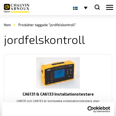
Hem
Produkter taggade "jordfelskontroll"
jordfelskontroll
CA6131 & CA6133 Installationstestare
CA6131 och CA6133 är kompakta installationstestare utan
undermenyer för enkel användning med automatisk testsekvens
samt Bluetooth kommunikation.