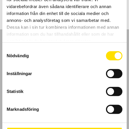
9,300.00
kr
–
13,450.00
kr
LÄS MER
9,300.00 kr
vidarebefordrar även sådana identifierare och annan
till
13,450.00 kr
information från din enhet till de sociala medier och
annons- och analysföretag som vi samarbetar med.
Dessa kan i sin tur kombinera informationen med annan
information som du har tillhandahållit eller som de har
samlat in när du har använt deras tjänster.
Samtyckesval
Nödvändig
GDPR
Inställningar
Köpvillkor
Cookies
Statistik
Klagomål
Marknadsföring
Kundundersökning