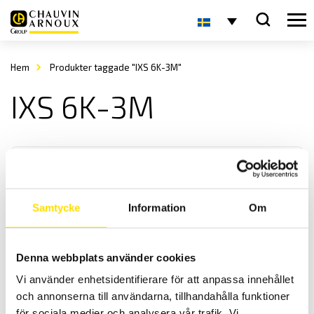
Hem
Produkter taggade "IXS 6K-3M"
IXS 6K-3M
Samtycke
Information
Om
KERN IXS Plattformsvåg
Denna webbplats använder cookies
KERN IXS-seriens plattformsvågar anpassade för tuffa
Vi använder enhetsidentifierare för att anpassa innehållet
industrimiljöer med maxkapacitet upp till 300 kg.
och annonserna till användarna, tillhandahålla funktioner
för sociala medier och analysera vår trafik. Vi
Prisintervall: