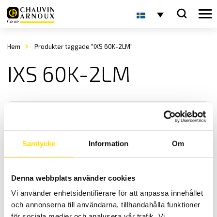
Hem
Produkter taggade "IXS 60K-2LM"
IXS 60K-2LM
Samtycke
Information
Om
KERN IXS Plattformsvåg
Denna webbplats använder cookies
KERN IXS-seriens plattformsvågar anpassade för tuffa
Vi använder enhetsidentifierare för att anpassa innehållet
industrimiljöer med maxkapacitet upp till 300 kg.
och annonserna till användarna, tillhandahålla funktioner
för sociala medier och analysera vår trafik. Vi
Prisintervall: