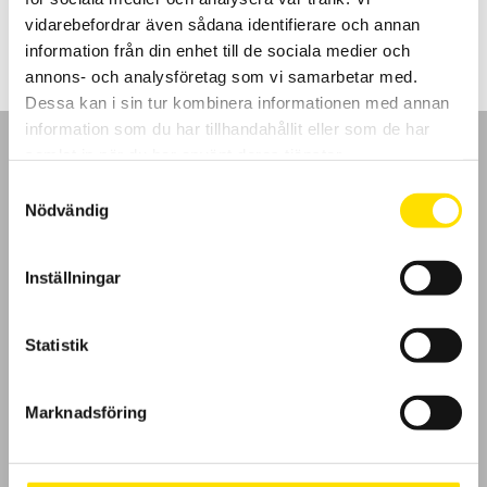
9,300.00
kr
–
13,450.00
kr
LÄS MER
9,300.00 kr
vidarebefordrar även sådana identifierare och annan
till
13,450.00 kr
information från din enhet till de sociala medier och
annons- och analysföretag som vi samarbetar med.
Dessa kan i sin tur kombinera informationen med annan
information som du har tillhandahållit eller som de har
samlat in när du har använt deras tjänster.
Samtyckesval
Nödvändig
GDPR
Inställningar
Köpvillkor
Cookies
Statistik
Klagomål
Marknadsföring
Kundundersökning