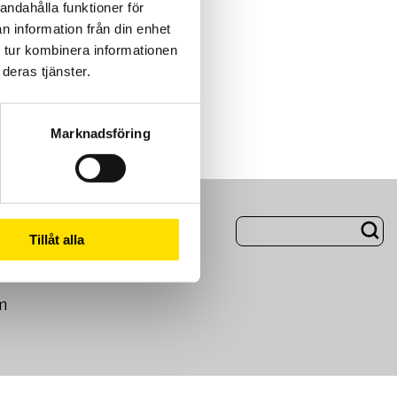
andahålla funktioner för
n information från din enhet
 tur kombinera informationen
deras tjänster.
Marknadsföring
ng
Om Oss
Tillåt alla
m