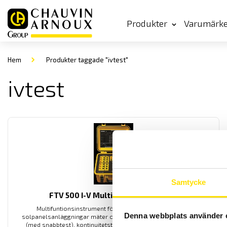
Produkter
Varumärk
Hem
Produkter taggade "ivtest"
ivtest
Samtycke
FTV 500 I-V Multifunktionstestare
Multifuntionsinstrument för kontroll och underhåll av
Denna webbplats använder 
solpanelsanläggningar mäter omvandlingseffektivitet, I-V kurva
(med snabbtest), kontinuitetstest, isolationsprov även under