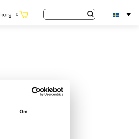
ukorg
0
Om