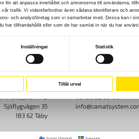
e för att anpassa innehållet och annonserna till användarna, tillh
vår trafik. Vi vidarebefordrar även sådana identifierare och anna
nnons- och analysföretag som vi samarbetar med. Dessa kan i sin
har tillhandahållit eller som de har samlat in när du har använt 
Inställningar
Statistik
Cookies
Klagomål
Kundundersökni
Tillåt urval
CA Mätsystem AB
08-50 52 68 00
Sjöflygvägen 35
info@camatsystem.co
183 62 Täby
Suomi
(
Finska
)
Svenska