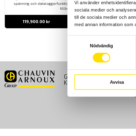
Vi använder enhetsidentifierar
spänning och dataloggerfunktion. Levereras komplett med alla
tillbehör.
sociala medier och analysera 
till de sociala medier och a
119,900.00
kr
LÄS MER
med annan information som du 
Samtyckesval
Nödvändig
GDPR
Köpvillkor
Kontakt
Avvisa