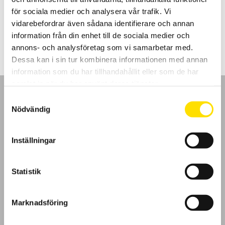
tillbehör.
för sociala medier och analysera vår trafik. Vi
vidarebefordrar även sådana identifierare och annan
119,900.00
kr
LÄS MER
information från din enhet till de sociala medier och
annons- och analysföretag som vi samarbetar med.
Dessa kan i sin tur kombinera informationen med annan
information som du har tillhandahållit eller som de har
samlat in när du har använt deras tjänster.
Samtyckesval
Nödvändig
GDPR
Inställningar
Köpvillkor
Statistik
Cookies
Marknadsföring
Klagomål