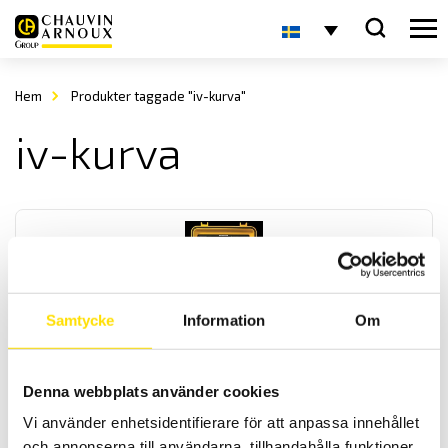
Hem
Produkter taggade "iv-kurva"
iv-kurva
Samtycke
Information
Om
FTV 500 I-V Multifunktionstestare
Multifuntionsinstrument för kontroll och underhåll av
Denna webbplats använder cookies
solpanelsanläggningar mäter omvandlingseffektivitet, I-V kurva
Vi använder enhetsidentifierare för att anpassa innehållet
(med snabbtest), kontinuitetstest, isolationsprov även under
spänning och dataloggerfunktion. Levereras komplett med alla
och annonserna till användarna, tillhandahålla funktioner