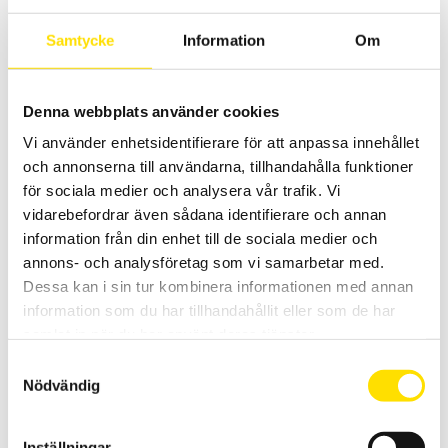
4,995.00
kr
LÄS MER
Samtycke
Information
Om
Denna webbplats använder cookies
Vi använder enhetsidentifierare för att anpassa innehållet
och annonserna till användarna, tillhandahålla funktioner
för sociala medier och analysera vår trafik. Vi
vidarebefordrar även sådana identifierare och annan
CA6522, CA6524 & CA6526 isolationsprovare 50…
information från din enhet till de sociala medier och
1000 V
annons- och analysföretag som vi samarbetar med.
Säkra isolationsprovare med enkel avläsning på den analog- och
Dessa kan i sin tur kombinera informationen med annan
digitala displayen. Används både i fasta installationer som i HV-
information som du har tillhandahållit eller som de har
moduler på fordon. Dessutom med automatisk spänningsindikering
på mätkretsen. Förbindelsetest 20 eller 200 mA ström för att
samlat in när du har använt deras tjänster.
kontrollera skyddsledarens kontinuitet. Säkerhetskategori IV 600 V.
Samtyckesval
Prisintervall:
6,695.00
kr
–
8,695.00
kr
LÄS MER
Nödvändig
6,695.00 kr
till
8,695.00 kr
Inställningar