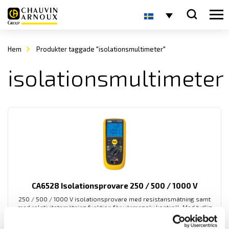
Hem
Produkter taggade "isolationsmultimeter"
isolationsmultimeter
CA6528 Isolationsprovare 250 / 500 / 1000 V
250 / 500 / 1000 V isolationsprovare med resistansmätning samt
med relativitetsmätning funktion för värmegolv kontroll. Med tydlig
digital display samt kategori IV säkerhetsklass.