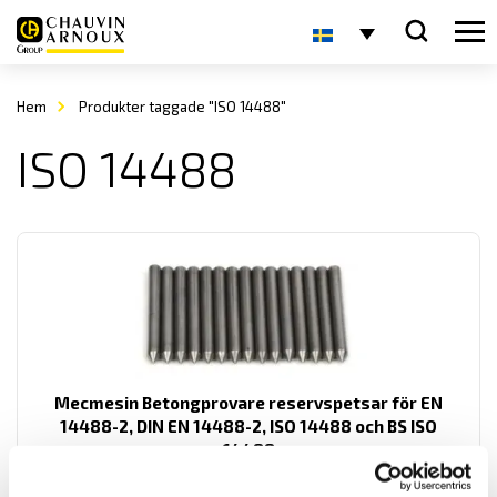
Hem
Produkter taggade "ISO 14488"
ISO 14488
Mecmesin Betongprovare reservspetsar för EN
14488-2, DIN EN 14488-2, ISO 14488 och BS ISO
14488
Reservspetsar från Mecmesin för mätning av motståndskraft på
sprutbetong.