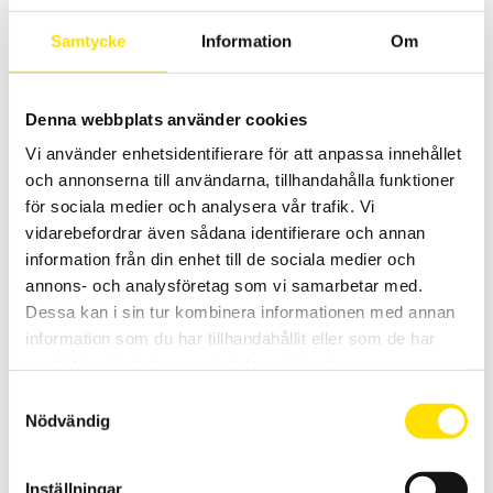
Samtycke
Information
Om
LÄS MER
Denna webbplats använder cookies
Vi använder enhetsidentifierare för att anpassa innehållet
och annonserna till användarna, tillhandahålla funktioner
för sociala medier och analysera vår trafik. Vi
vidarebefordrar även sådana identifierare och annan
information från din enhet till de sociala medier och
Mecmesin Betongprovare Shotcrete Penetrometer
annons- och analysföretag som vi samarbetar med.
1000N
Dessa kan i sin tur kombinera informationen med annan
Noggrann och användarvänlig tryckhållfasthetsprovare med
information som du har tillhandahållit eller som de har
inbyggd 1000 N lastcell från Mecmesin för mätning av
samlat in när du har använt deras tjänster.
motståndskraft på sprutbetong.
Samtyckesval
LÄS MER
Nödvändig
Inställningar