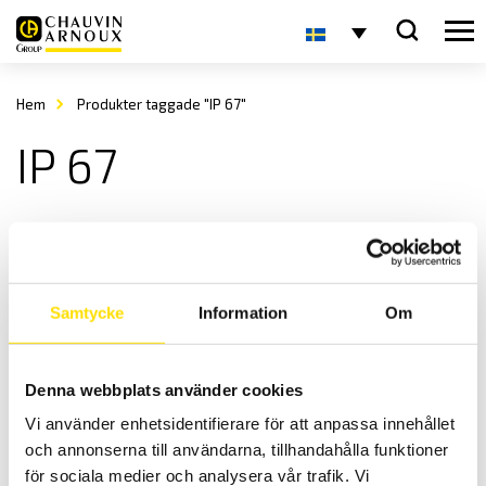
Hem
Produkter taggade "IP 67"
IP 67
Samtycke
Information
Om
Denna webbplats använder cookies
Tillbehör till mätinstrument, väskor IP65
Vi använder enhetsidentifierare för att anpassa innehållet
Hårda väskor för alla märken av mätinstrument med IP65 klassning!
och annonserna till användarna, tillhandahålla funktioner
Prisintervall:
995.00
kr
–
1,080.00
kr
LÄS MER
för sociala medier och analysera vår trafik. Vi
995.00 kr