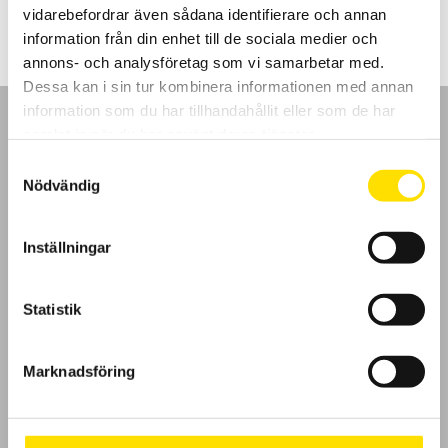
till
vidarebefordrar även sådana identifierare och annan
1,080.00 kr
information från din enhet till de sociala medier och
annons- och analysföretag som vi samarbetar med.
Dessa kan i sin tur kombinera informationen med annan
information som du har tillhandahållit eller som de har
samlat in när du har använt deras tjänster.
Samtyckesval
Nödvändig
GDPR
Inställningar
Köpvillkor
Cookies
Statistik
Klagomål
Marknadsföring
Kundundersökning