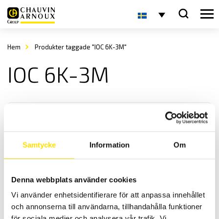
Hem
Produkter taggade "IOC 6K-3M"
IOC 6K-3M
Samtycke
Information
Om
KERN IOC Plattformsvåg
Denna webbplats använder cookies
KERN IOC är en smidig plattformsvåg med många
Vi använder enhetsidentifierare för att anpassa innehållet
användningsområden med maxkapacitet upp till 600 kg
och annonserna till användarna, tillhandahålla funktioner
för sociala medier och analysera vår trafik. Vi
Prisintervall: