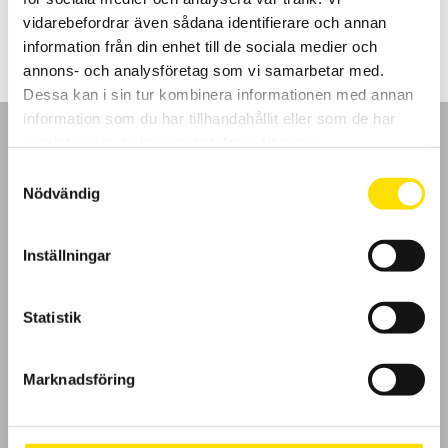
4,650.00
kr
–
9,850.00
kr
LÄS MER
4,650.00 kr
vidarebefordrar även sådana identifierare och annan
till
9,850.00 kr
information från din enhet till de sociala medier och
annons- och analysföretag som vi samarbetar med.
Dessa kan i sin tur kombinera informationen med annan
information som du har tillhandahållit eller som de har
samlat in när du har använt deras tjänster.
Samtyckesval
Nödvändig
GDPR
Inställningar
Köpvillkor
Cookies
Statistik
Klagomål
Marknadsföring
Kundundersökning