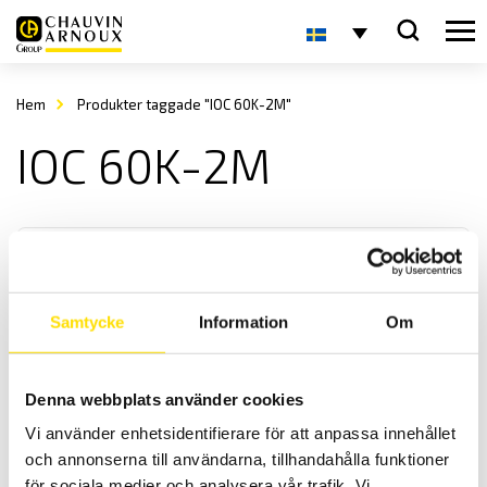
Hem
Produkter taggade "IOC 60K-2M"
IOC 60K-2M
Samtycke
Information
Om
KERN IOC Plattformsvåg
Denna webbplats använder cookies
KERN IOC är en smidig plattformsvåg med många
Vi använder enhetsidentifierare för att anpassa innehållet
användningsområden med maxkapacitet upp till 600 kg
och annonserna till användarna, tillhandahålla funktioner
för sociala medier och analysera vår trafik. Vi
Prisintervall: