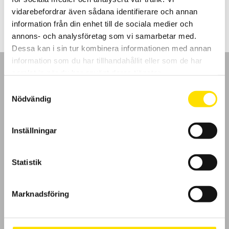
4,650.00
kr
–
9,850.00
kr
LÄS MER
4,650.00 kr
vidarebefordrar även sådana identifierare och annan
till
9,850.00 kr
information från din enhet till de sociala medier och
annons- och analysföretag som vi samarbetar med.
Dessa kan i sin tur kombinera informationen med annan
information som du har tillhandahållit eller som de har
samlat in när du har använt deras tjänster.
Samtyckesval
Nödvändig
GDPR
Inställningar
Köpvillkor
Cookies
Statistik
Klagomål
Marknadsföring
Kundundersökning