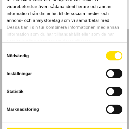
4,650.00
kr
–
9,850.00
kr
LÄS MER
4,650.00 kr
vidarebefordrar även sådana identifierare och annan
till
9,850.00 kr
information från din enhet till de sociala medier och
annons- och analysföretag som vi samarbetar med.
Dessa kan i sin tur kombinera informationen med annan
information som du har tillhandahållit eller som de har
samlat in när du har använt deras tjänster.
Samtyckesval
Nödvändig
GDPR
Inställningar
Köpvillkor
Cookies
Statistik
Klagomål
Marknadsföring
Kundundersökning