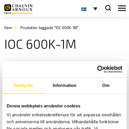
Hem
Produkter taggade "IOC 600K-1M"
IOC 600K-1M
Samtycke
Information
Om
KERN IOC Plattformsvåg
Denna webbplats använder cookies
KERN IOC är en smidig plattformsvåg med många
Vi använder enhetsidentifierare för att anpassa innehållet
användningsområden med maxkapacitet upp till 600 kg
och annonserna till användarna, tillhandahålla funktioner
för sociala medier och analysera vår trafik. Vi
Prisintervall: