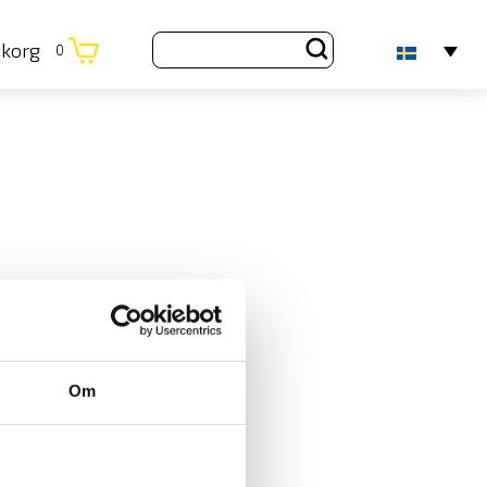
ukorg
0
Om