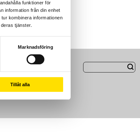
andahålla funktioner för
n information från din enhet
 tur kombinera informationen
deras tjänster.
Marknadsföring
ng
Om Oss
Tillåt alla
m