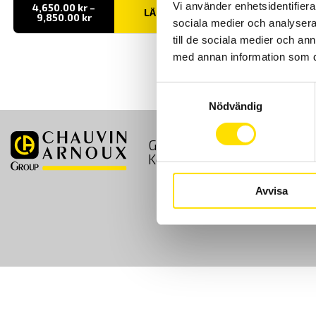
Vi använder enhetsidentifierar
4,650.00
kr
–
LÄS MER
Prisintervall:
9,850.00
kr
sociala medier och analysera 
4,650.00 kr
till
till de sociala medier och a
9,850.00 kr
med annan information som du 
Samtyckesval
Nödvändig
GDPR
Köpvillkor
Kontakt
Avvisa