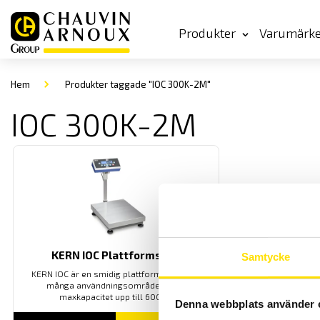
Produkter
Varumärk
Hem
Produkter taggade "IOC 300K-2M"
IOC 300K-2M
KERN IOC Plattformsvåg
Samtycke
KERN IOC är en smidig plattformsvåg med
många användningsområden med
maxkapacitet upp till 600 kg
Denna webbplats använder 