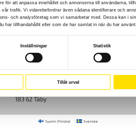
e för att anpassa innehållet och annonserna till användarna, tillh
vår trafik. Vi vidarebefordrar även sådana identifierare och anna
nnons- och analysföretag som vi samarbetar med. Dessa kan i sin
har tillhandahållit eller som de har samlat in när du har använt 
Inställningar
Statistik
Cookies
Klagomål
Kundundersökni
CA Mätsystem AB
08-50 52 68 00
Tillåt urval
Sjöflygvägen 35
info@camatsystem.co
183 62 Täby
Suomi
(
Finska
)
Svenska