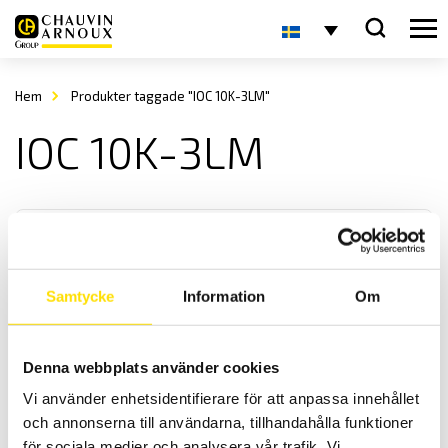
Hem
Produkter taggade "IOC 10K-3LM"
IOC 10K-3LM
Samtycke
Information
Om
KERN IOC Plattformsvåg
Denna webbplats använder cookies
KERN IOC är en smidig plattformsvåg med många
Vi använder enhetsidentifierare för att anpassa innehållet
användningsområden med maxkapacitet upp till 600 kg
och annonserna till användarna, tillhandahålla funktioner
för sociala medier och analysera vår trafik. Vi
Prisintervall: