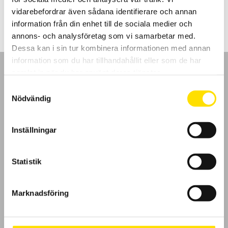
4,650.00
kr
–
9,850.00
kr
LÄS MER
4,650.00 kr
vidarebefordrar även sådana identifierare och annan
till
9,850.00 kr
information från din enhet till de sociala medier och
annons- och analysföretag som vi samarbetar med.
Dessa kan i sin tur kombinera informationen med annan
information som du har tillhandahållit eller som de har
samlat in när du har använt deras tjänster.
Samtyckesval
Nödvändig
GDPR
Inställningar
Köpvillkor
Cookies
Statistik
Klagomål
Marknadsföring
Kundundersökning