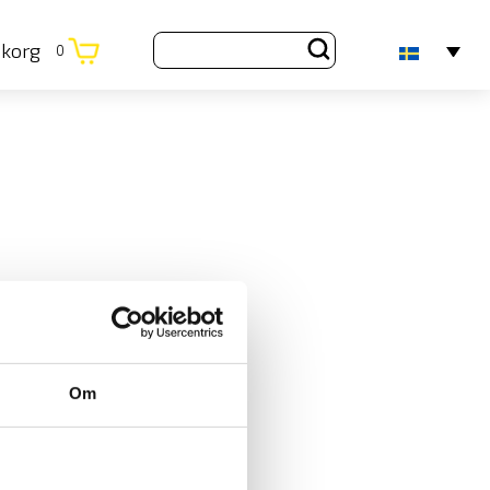
ukorg
0
Om