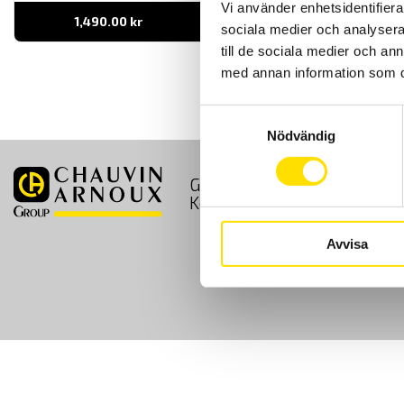
Vi använder enhetsidentifierar
1,490.00
kr
LÄS MER
sociala medier och analysera 
till de sociala medier och a
med annan information som du 
Samtyckesval
Nödvändig
GDPR
Köpvillkor
Kontakt
Avvisa