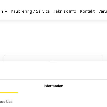
en
Kalibrering / Service
Teknisk Info
Kontakt
Var
Information
CA1510 Luftkvalitetslogger
Inomhuskvalitetslogger som mäter och spelar in tre fysiska
cookies
storheter, CO
(koldioxid), temperatur samt relativ luftfuktighet.
2