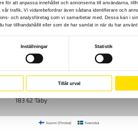
e för att anpassa innehållet och annonserna till användarna, tillh
5,950.00
kr
LÄS MER
vår trafik. Vi vidarebefordrar även sådana identifierare och anna
nnons- och analysföretag som vi samarbetar med. Dessa kan i sin
har tillhandahållit eller som de har samlat in när du har använt 
Inställningar
Statistik
Cookies
Klagomål
Kundundersökni
CA Mätsystem AB
08-50 52 68 00
Tillåt urval
Sjöflygvägen 35
info@camatsystem.co
183 62 Täby
Suomi
(
Finska
)
Svenska