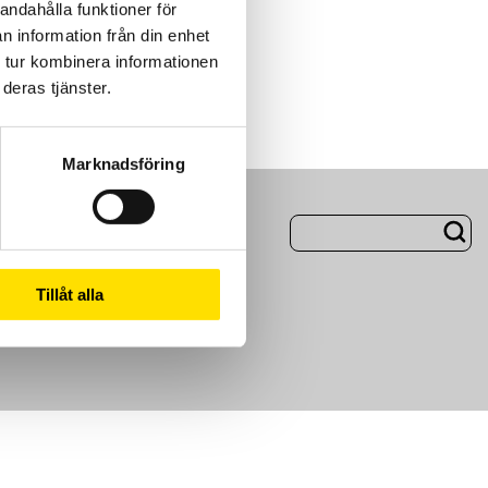
andahålla funktioner för
n information från din enhet
 tur kombinera informationen
deras tjänster.
Marknadsföring
ng
Om Oss
Tillåt alla
m