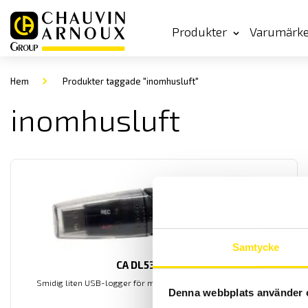
Produkter
Varumärk
Hem
Produkter taggade "inomhusluft"
inomhusluft
Samtycke
CA DL53 logger
Smidig liten USB-logger för mätning av temperatur och fukt.
Denna webbplats använder 