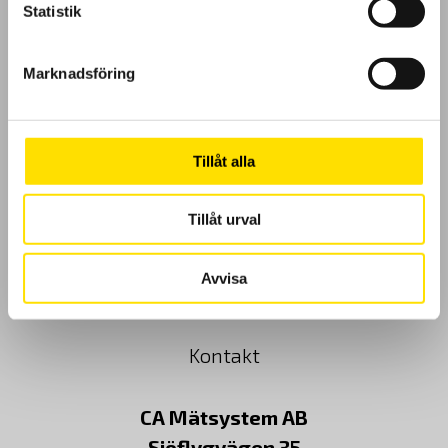
Statistik
GDPR
Marknadsföring
Köpvillkor
Cookies
Tillåt alla
Klagomål
Tillåt urval
Kundundersökning
Avvisa
Om Oss
Kontakt
CA Mätsystem AB
Sjöflygvägen 35