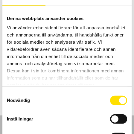
Denna webbplats använder cookies
Vi använder enhetsidentifierare för att anpassa innehållet
och annonserna till användarna, tillhandahålla funktioner
för sociala medier och analysera vår trafik. Vi
vidarebefordrar även sådana identifierare och annan
information från din enhet till de sociala medier och
CA1510 Luftkvalitetslogger
annons- och analysföretag som vi samarbetar med.
Inomhuskvalitetslogger som mäter och spelar in tre fysiska
Dessa kan i sin tur kombinera informationen med annan
storheter, CO
(koldioxid), temperatur samt relativ luftfuktighet.
2
information som du har tillhandahållit eller som de har
samlat in när du har använt deras tjänster.
5,950.00
kr
LÄS MER
Samtyckesval
Nödvändig
Inställningar