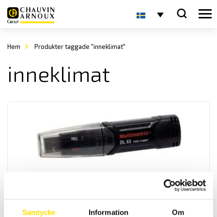
Hem
Produkter taggade "inneklimat"
inneklimat
CA DL53 logger
Smidig liten USB-logger för mätning av temperatur och fukt.
1,490.00
kr
LÄS MER
Samtycke
Information
Om