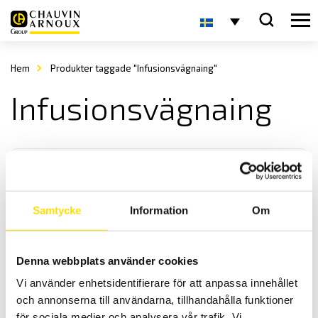
Hem
Produkter taggade "Infusionsvägnaing"
Infusionsvägnaing
Samtycke
Information
Om
Pesola Infusion
Denna webbplats använder cookies
Pesola Infusions fjädervåg är en smidig fjädervåg med hög
Vi använder enhetsidentifierare för att anpassa innehållet
upplösning. Finns i två olika kapacitet [1000 ml & 3000 ml]
och annonserna till användarna, tillhandahålla funktioner
för sociala medier och analysera vår trafik. Vi
Prisintervall: