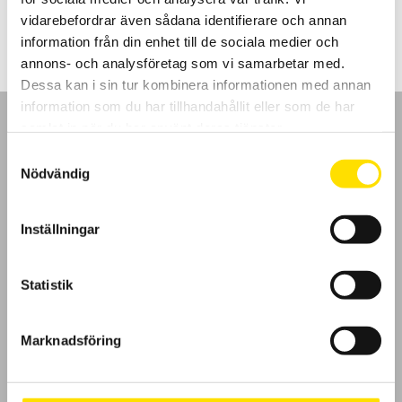
900.00
kr
–
1,400.00
kr
LÄS MER
900.00 kr
vidarebefordrar även sådana identifierare och annan
till
1,400.00 kr
information från din enhet till de sociala medier och
annons- och analysföretag som vi samarbetar med.
Dessa kan i sin tur kombinera informationen med annan
information som du har tillhandahållit eller som de har
samlat in när du har använt deras tjänster.
Samtyckesval
Nödvändig
GDPR
Inställningar
Köpvillkor
Cookies
Statistik
Klagomål
Marknadsföring
Kundundersökning