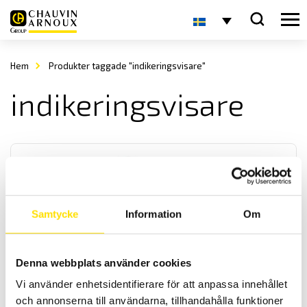
Hem
Produkter taggade "indikeringsvisare"
indikeringsvisare
Samtycke
Information
Om
Lägesgivare och lampor för paneler
Denna webbplats använder cookies
Vi har ett brett sortiment av digitala lägesgivare samt
lampindikatorer för manöverpaneler och apparatskåp. De kan fås
Vi använder enhetsidentifierare för att anpassa innehållet
med olika färger samt för olika spänningar vilket anges vid
och annonserna till användarna, tillhandahålla funktioner
beställning.