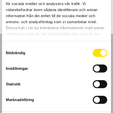
för sociala medier och analysera vår trafik. Vi
LÄS MER
vidarebefordrar även sådana identifierare och annan
information från din enhet till de sociala medier och
annons- och analysföretag som vi samarbetar med.
Dessa kan i sin tur kombinera informationen med annan
information som du har tillhandahållit eller som de har
samlat in när du har använt deras tjänster.
Samtyckesval
Nödvändig
GDPR
Inställningar
Köpvillkor
Statistik
Cookies
Marknadsföring
Klagomål