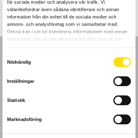
för sociala medier och analysera vår trafik. Vi
Prisintervall:
4,985.00
kr
–
6,745.00
kr
LÄS MER
4,985.00 kr
vidarebefordrar även sådana identifierare och annan
till
information från din enhet till de sociala medier och
6,745.00 kr
annons- och analysföretag som vi samarbetar med.
Dessa kan i sin tur kombinera informationen med annan
information som du har tillhandahållit eller som de har
samlat in när du har använt deras tjänster.
Samtyckesval
Nödvändig
GDPR
Inställningar
Köpvillkor
Statistik
Cookies
Klagomål
Marknadsföring
Kundundersökning