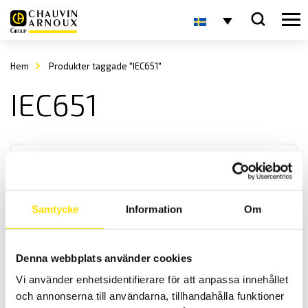
Hem
Produkter taggade "IEC651"
IEC651
Samtycke
Information
Om
CA 1310 & CA 832 Ljudmätare
Denna webbplats använder cookies
Ljudnivåmätare från Chauvin-Arnoux; CA1310 enligt IEC61672-1 med
Vi använder enhetsidentifierare för att anpassa innehållet
Leq-mätning samt minne för loggning. Samt den enklare modellen
CA832 utan minne.
och annonserna till användarna, tillhandahålla funktioner