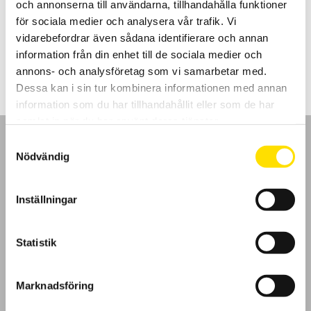
och annonserna till användarna, tillhandahålla funktioner
Passar utmärkt för att leta avgränsningskablar för automatiska
gräsklippare samt att hitta avbrott i värmegolvslingor.
för sociala medier och analysera vår trafik. Vi
vidarebefordrar även sådana identifierare och annan
5,190.00
kr
LÄS MER
information från din enhet till de sociala medier och
annons- och analysföretag som vi samarbetar med.
Dessa kan i sin tur kombinera informationen med annan
information som du har tillhandahållit eller som de har
samlat in när du har använt deras tjänster.
Samtyckesval
Nödvändig
GDPR
Inställningar
Köpvillkor
Statistik
Cookies
Marknadsföring
Klagomål