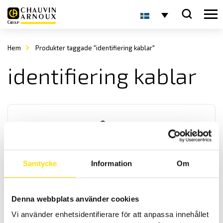
Hem
Produkter taggade "identifiering kablar"
identifiering kablar
Samtycke
Information
Om
CA6683 Kabelsökare
En digital kabelsökare med en sökfrekvens på 125 kHz med
Denna webbplats använder cookies
inställbar känslighet samt även klarar av när kabeln ligger lite
djupare. För snabb och exakt sökning i krävande industrimiljöer av
Vi använder enhetsidentifierare för att anpassa innehållet
elkablar eller metallrör vare sig de är spänningssatta eller inte.