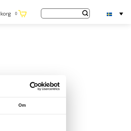
ukorg
0
Om