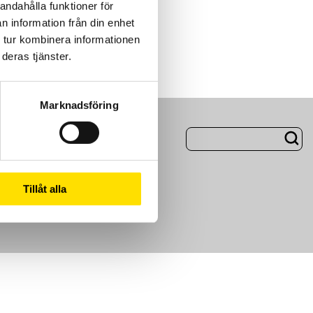
andahålla funktioner för
n information från din enhet
 tur kombinera informationen
deras tjänster.
Marknadsföring
ng
Om Oss
Tillåt alla
m