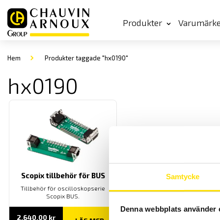
Produkter
Varumärk
Hem
Produkter taggade "hx0190"
hx0190
Scopix tillbehör för BUS
Samtycke
Tillbehör för oscilloskopserie
Scopix BUS.
Denna webbplats använder 
2,640.00
kr