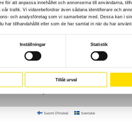
e för att anpassa innehållet och annonserna till användarna, tillh
vår trafik. Vi vidarebefordrar även sådana identifierare och anna
nnons- och analysföretag som vi samarbetar med. Dessa kan i sin
har tillhandahållit eller som de har samlat in när du har använt 
Inställningar
Statistik
Cookies
Klagomål
Kundundersökni
CA Mätsystem AB
08-50 52 68 00
Tillåt urval
Sjöflygvägen 35
info@camatsystem.co
183 62 Täby
Suomi
(
Finska
)
Svenska