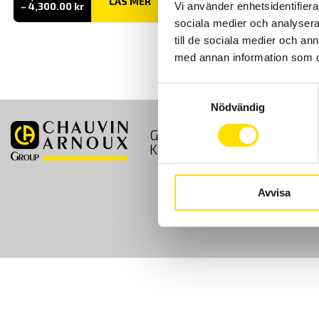
LÄS MER
Prisintervall:
Vi använder enhetsidentifierar
–
4,300.00
kr
2,640.00 kr
sociala medier och analysera 
till
4,300.00 kr
till de sociala medier och a
med annan information som du 
Samtyckesval
Nödvändig
GDPR
Köpvillkor
Kontakt
Avvisa