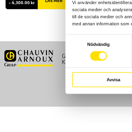
LÄS MER
Prisintervall:
Vi använder enhetsidentifierar
–
4,300.00
kr
2,640.00 kr
sociala medier och analysera 
till
4,300.00 kr
till de sociala medier och a
med annan information som du 
Samtyckesval
Nödvändig
GDPR
Köpvillkor
Kontakt
Avvisa