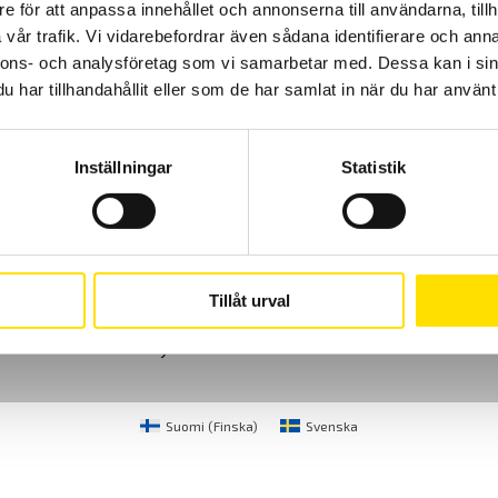
e för att anpassa innehållet och annonserna till användarna, tillh
vår trafik. Vi vidarebefordrar även sådana identifierare och anna
nnons- och analysföretag som vi samarbetar med. Dessa kan i sin
har tillhandahållit eller som de har samlat in när du har använt 
Inställningar
Statistik
Cookies
Klagomål
Kundundersökni
CA Mätsystem AB
08-50 52 68 00
Tillåt urval
Sjöflygvägen 35
info@camatsystem.co
183 62 Täby
Suomi
(
Finska
)
Svenska