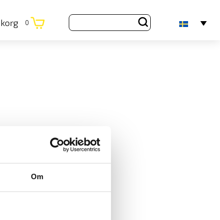
ukorg
0
Om