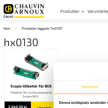
Produkter
Varumärk
Hem
Produkter taggade "hx0130"
hx0130
Scopix tillbehör för BUS
Samtycke
Tillbehör för oscilloskopserie
Scopix BUS.
Denna webbplats använder 
2,640.00
kr