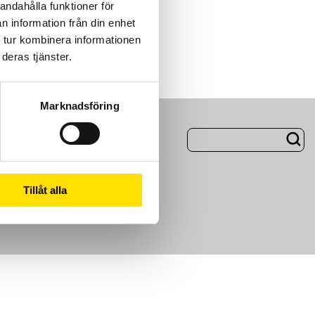
andahålla funktioner för
n information från din enhet
 tur kombinera informationen
deras tjänster.
Marknadsföring
ng
Om Oss
Tillåt alla
m