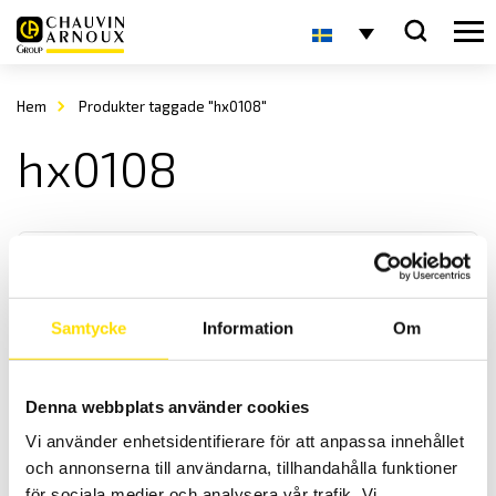
Hem
Produkter taggade "hx0108"
hx0108
Samtycke
Information
Om
Oscilloskopsprober upp till 1 kV
Denna webbplats använder cookies
Oscilloskopsprober med BNC anslutning för alla typer av
Vi använder enhetsidentifierare för att anpassa innehållet
oscilloskop.
och annonserna till användarna, tillhandahålla funktioner
för sociala medier och analysera vår trafik. Vi