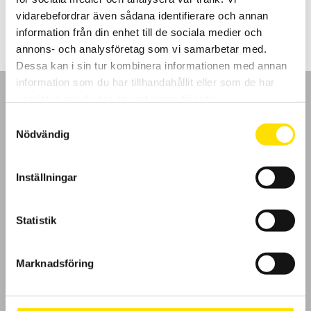
1,985.00
kr
LÄS MER
vidarebefordrar även sådana identifierare och annan
information från din enhet till de sociala medier och
annons- och analysföretag som vi samarbetar med.
Dessa kan i sin tur kombinera informationen med annan
information som du har tillhandahållit eller som de har
samlat in när du har använt deras tjänster.
Samtyckesval
Nödvändig
GDPR
Inställningar
Köpvillkor
Cookies
Statistik
Klagomål
Marknadsföring
Kundundersökning