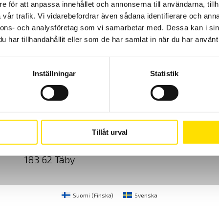
e för att anpassa innehållet och annonserna till användarna, tillh
vår trafik. Vi vidarebefordrar även sådana identifierare och anna
nnons- och analysföretag som vi samarbetar med. Dessa kan i sin
har tillhandahållit eller som de har samlat in när du har använt 
Inställningar
Statistik
Cookies
Klagomål
Kundundersökni
CA Mätsystem AB
08-50 52 68 00
Tillåt urval
Sjöflygvägen 35
info@camatsystem.co
183 62 Täby
Suomi
(
Finska
)
Svenska