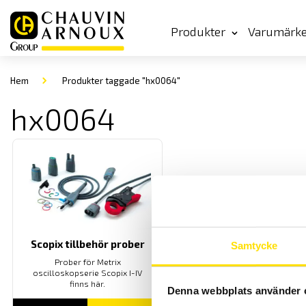
Produkter
Varumärk
Hem
Produkter taggade "hx0064"
hx0064
Scopix tillbehör prober
Samtycke
Prober för Metrix
oscilloskopserie Scopix I-IV
finns här.
Denna webbplats använder 