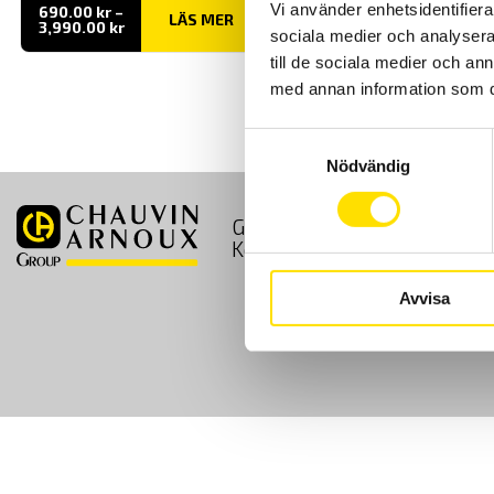
Vi använder enhetsidentifierar
690.00
kr
–
LÄS MER
Prisintervall:
3,990.00
kr
sociala medier och analysera 
690.00 kr
till
till de sociala medier och a
3,990.00 kr
med annan information som du 
Samtyckesval
Nödvändig
GDPR
Köpvillkor
Kontakt
Avvisa