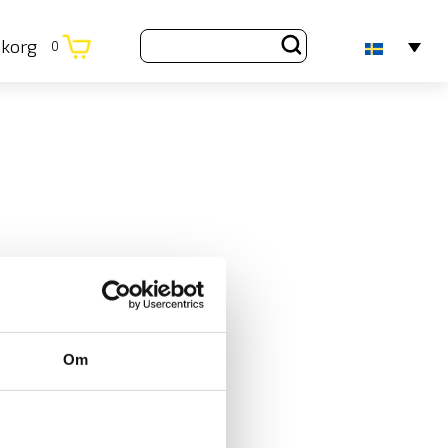
ukorg
0
Om