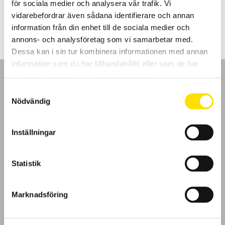
för sociala medier och analysera vår trafik. Vi
Prisintervall:
960.00
kr
–
4,950.00
kr
LÄS MER
960.00 kr
vidarebefordrar även sådana identifierare och annan
till
information från din enhet till de sociala medier och
4,950.00 kr
annons- och analysföretag som vi samarbetar med.
Dessa kan i sin tur kombinera informationen med annan
information som du har tillhandahållit eller som de har
samlat in när du har använt deras tjänster.
Samtyckesval
Nödvändig
GDPR
Inställningar
Köpvillkor
Statistik
Cookies
Klagomål
Marknadsföring
Kundundersökning