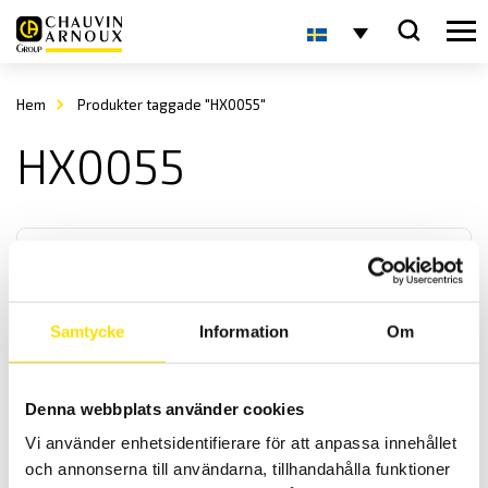
Hem
Produkter taggade "HX0055"
HX0055
Samtycke
Information
Om
Tillbehör till CA6240 CA6250 & CA6255 μΩ-mätare
Denna webbplats använder cookies
Kelvinprober samt krokodiler och klämmor för mätning av små
Vi använder enhetsidentifierare för att anpassa innehållet
resistanser med 4-trådsmetoden för användning med micro-
ohmmeter.
och annonserna till användarna, tillhandahålla funktioner