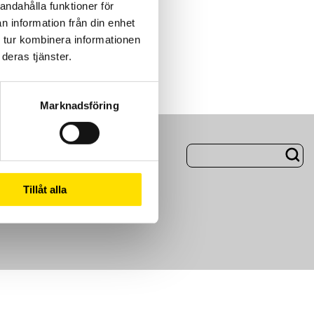
andahålla funktioner för
n information från din enhet
 tur kombinera informationen
deras tjänster.
Marknadsföring
ng
Om Oss
Tillåt alla
m