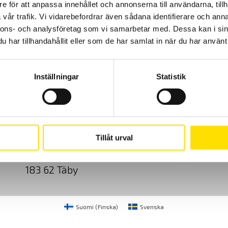
e för att anpassa innehållet och annonserna till användarna, tillh
vår trafik. Vi vidarebefordrar även sådana identifierare och anna
nnons- och analysföretag som vi samarbetar med. Dessa kan i sin
har tillhandahållit eller som de har samlat in när du har använt 
Inställningar
Statistik
Cookies
Klagomål
Kundundersökni
CA Mätsystem AB
08-50 52 68 00
Tillåt urval
Sjöflygvägen 35
info@camatsystem.co
183 62 Täby
Suomi
(
Finska
)
Svenska