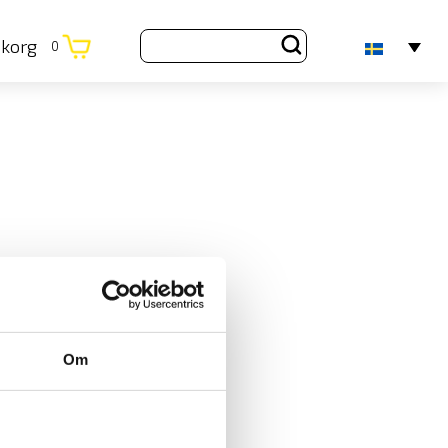
ukorg
0
Om