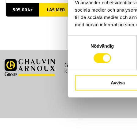
Vi använder enhetsidentifierar
505.00
kr
LÄS MER
sociala medier och analysera 
till de sociala medier och a
med annan information som du 
Samtyckesval
Nödvändig
GDPR
Köpvillkor
Kontakt
Avvisa