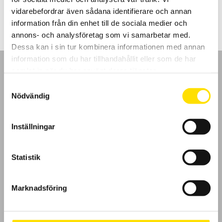
505.00
kr
LÄS MER
vidarebefordrar även sådana identifierare och annan
information från din enhet till de sociala medier och
annons- och analysföretag som vi samarbetar med.
Dessa kan i sin tur kombinera informationen med annan
information som du har tillhandahållit eller som de har
samlat in när du har använt deras tjänster.
Samtyckesval
Nödvändig
GDPR
Inställningar
Köpvillkor
Cookies
Statistik
Klagomål
Marknadsföring
Kundundersökning