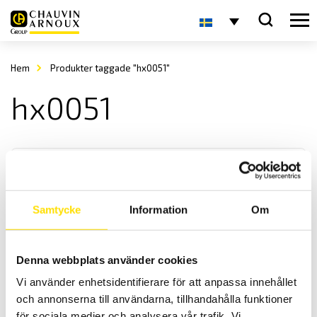
Hem
Produkter taggade "hx0051"
hx0051
Samtycke
Information
Om
Väskor för multimeterserie MTX
Denna webbplats använder cookies
Väskor för Metrix MTX3290, MTX3291 samt MTX3297Ex
Vi använder enhetsidentifierare för att anpassa innehållet
multimeterserie.
och annonserna till användarna, tillhandahålla funktioner
för sociala medier och analysera vår trafik. Vi