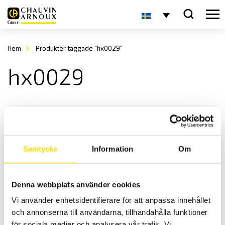
Hem
Produkter taggade "hx0029"
hx0029
Samtycke
Information
Om
Scopix & CA922 – CA942 tillbehör för kommunikation
Denna webbplats använder cookies
PC mjukvara SX-Metro för att kommunicera med Chauvin-Arnoux
Vi använder enhetsidentifierare för att anpassa innehållet
och Metrix handhållna 2- och 4-kanals oscilloskop.
och annonserna till användarna, tillhandahålla funktioner
för sociala medier och analysera vår trafik. Vi