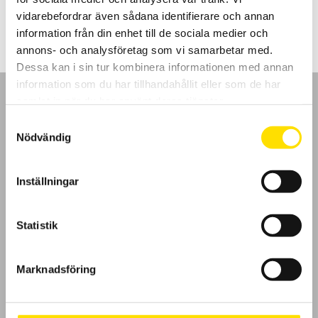
LÄS MER
vidarebefordrar även sådana identifierare och annan
information från din enhet till de sociala medier och
annons- och analysföretag som vi samarbetar med.
Dessa kan i sin tur kombinera informationen med annan
information som du har tillhandahållit eller som de har
samlat in när du har använt deras tjänster.
Samtyckesval
Nödvändig
GDPR
Inställningar
Köpvillkor
Cookies
Statistik
Klagomål
Marknadsföring
Kundundersökning