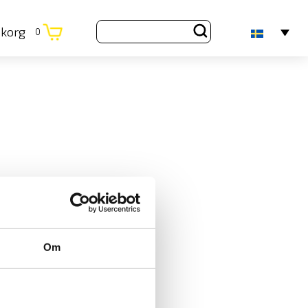
ukorg
0
Om