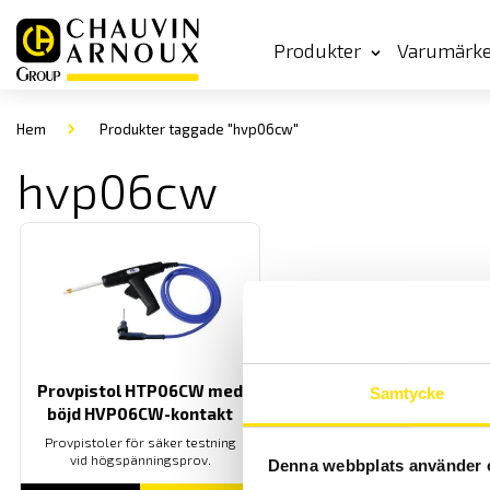
Produkter
Varumärk
Hem
Produkter taggade "hvp06cw"
hvp06cw
Provpistol HTP06CW med
Samtycke
böjd HVP06CW-kontakt
Provpistoler för säker testning
vid högspänningsprov.
Denna webbplats använder 