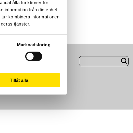
andahålla funktioner för
n information från din enhet
 tur kombinera informationen
deras tjänster.
Marknadsföring
ng
Om Oss
Tillåt alla
m