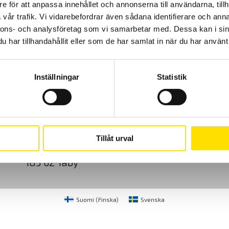
e för att anpassa innehållet och annonserna till användarna, tillh
vår trafik. Vi vidarebefordrar även sådana identifierare och anna
nnons- och analysföretag som vi samarbetar med. Dessa kan i sin
har tillhandahållit eller som de har samlat in när du har använt 
Inställningar
Statistik
Cookies
Klagomål
Kundundersökni
CA Mätsystem AB
08-50 52 68 00
Tillåt urval
Sjöflygvägen 35
info@camatsystem.co
183 62 Täby
Suomi
(
Finska
)
Svenska