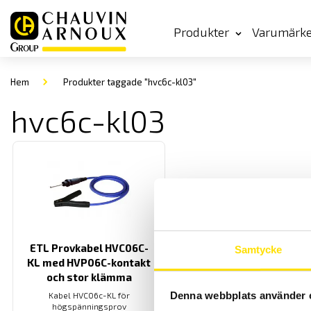
Produkter
Varumärk
Hem
Produkter taggade "hvc6c-kl03"
hvc6c-kl03
ETL Provkabel HVC06C-
Samtycke
KL med HVP06C-kontakt
och stor klämma
Denna webbplats använder 
Kabel HVC06c-KL för
högspänningsprov