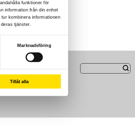
andahålla funktioner för
n information från din enhet
 tur kombinera informationen
deras tjänster.
Marknadsföring
ng
Om Oss
Tillåt alla
m