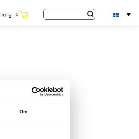
ukorg
0
Om