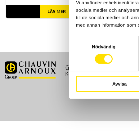
Vi använder enhetsidentifierar
sociala medier och analysera 
LÄS MER
till de sociala medier och a
med annan information som du 
Samtyckesval
Nödvändig
GDPR
Köpvillkor
Kontakt
Avvisa