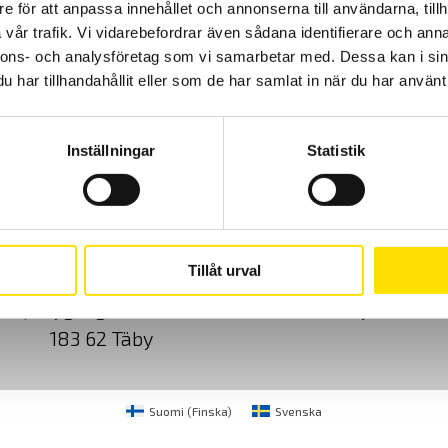
e för att anpassa innehållet och annonserna till användarna, tillh
vår trafik. Vi vidarebefordrar även sådana identifierare och anna
nnons- och analysföretag som vi samarbetar med. Dessa kan i sin
har tillhandahållit eller som de har samlat in när du har använt 
Inställningar
Statistik
Cookies
Klagomål
Kundundersökni
Tillåt urval
CA Mätsystem AB
08-50 52 68 00
Sjöflygvägen 35
info@camatsystem.co
183 62 Täby
Suomi
(
Finska
)
Svenska