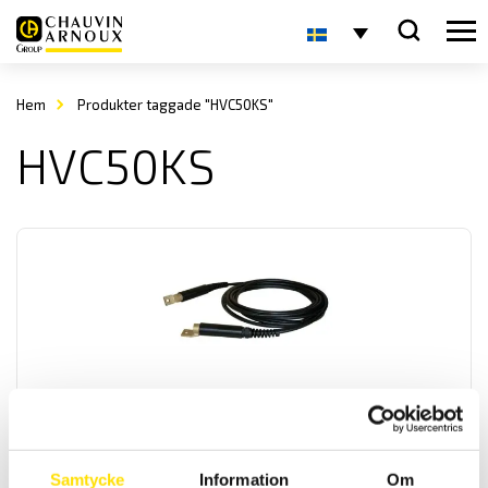
Hem
Produkter taggade "HVC50KS"
HVC50KS
ETL Provkabel HVC50KS-KS med kabelskor
Kabel HVC50KS-KS för högspänningsprov.
LÄS MER
Samtycke
Information
Om