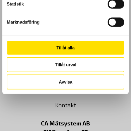
Statistik
GDPR
Marknadsföring
Köpvillkor
Cookies
Tillåt alla
Klagomål
Tillåt urval
Kundundersökning
Avvisa
Om Oss
Kontakt
CA Mätsystem AB