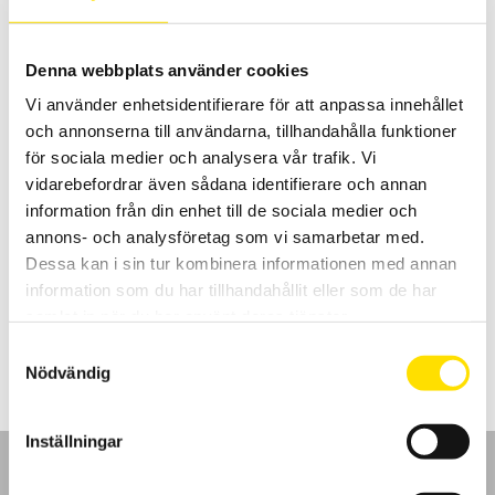
Denna webbplats använder cookies
Vi använder enhetsidentifierare för att anpassa innehållet
och annonserna till användarna, tillhandahålla funktioner
för sociala medier och analysera vår trafik. Vi
vidarebefordrar även sådana identifierare och annan
information från din enhet till de sociala medier och
ETL Provkabel HVC50KS-KL med kabelsko och
annons- och analysföretag som vi samarbetar med.
klämma
Dessa kan i sin tur kombinera informationen med annan
Kabel HVC50KS-KL för högspänningsprov.
information som du har tillhandahållit eller som de har
samlat in när du har använt deras tjänster.
LÄS MER
Samtyckesval
Nödvändig
Inställningar