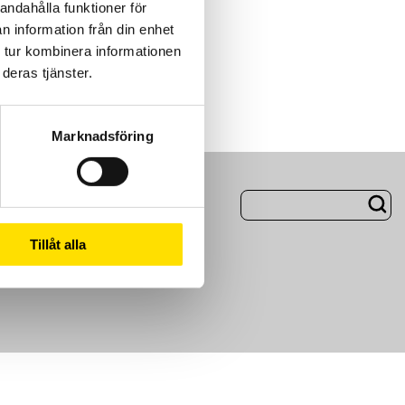
andahålla funktioner för
n information från din enhet
 tur kombinera informationen
deras tjänster.
Marknadsföring
ng
Om Oss
Tillåt alla
m