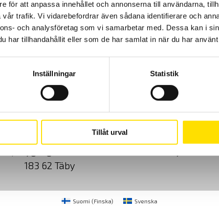
e för att anpassa innehållet och annonserna till användarna, tillh
vår trafik. Vi vidarebefordrar även sådana identifierare och anna
nnons- och analysföretag som vi samarbetar med. Dessa kan i sin
har tillhandahållit eller som de har samlat in när du har använt 
Inställningar
Statistik
Cookies
Klagomål
Kundundersökni
Tillåt urval
CA Mätsystem AB
08-50 52 68 00
Sjöflygvägen 35
info@camatsystem.co
183 62 Täby
Suomi
(
Finska
)
Svenska