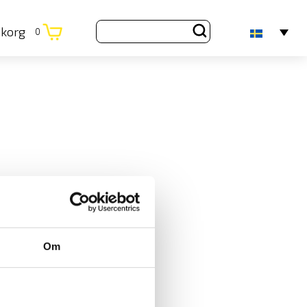
ukorg
0
Om