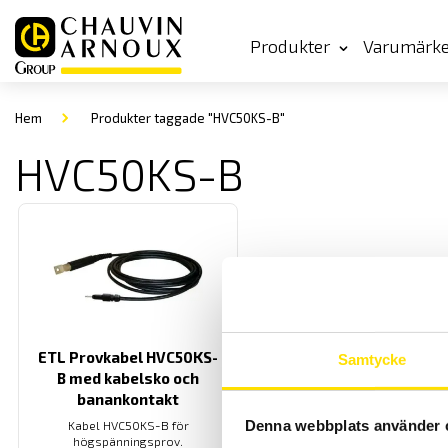
Produkter
Varumärk
Hem
Produkter taggade "HVC50KS-B"
HVC50KS-B
ETL Provkabel HVC50KS-
Samtycke
B med kabelsko och
banankontakt
Denna webbplats använder 
Kabel HVC50KS-B för
högspänningsprov.