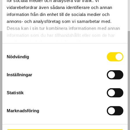
för sociala medier och analysera vår trafik. Vi
LÄS MER
vidarebefordrar även sådana identifierare och annan
information från din enhet till de sociala medier och
annons- och analysföretag som vi samarbetar med.
Dessa kan i sin tur kombinera informationen med annan
information som du har tillhandahållit eller som de har
samlat in när du har använt deras tjänster.
Samtyckesval
Nödvändig
GDPR
Inställningar
Köpvillkor
Statistik
Cookies
Klagomål
Marknadsföring
Kundundersökning