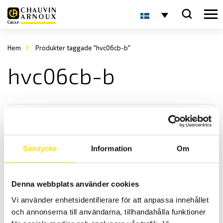
Hem
Produkter taggade "hvc06cb-b"
hvc06cb-b
Samtycke
Information
Om
ETL Provkabel HVC06CB-B med HVP06C- och 2 st
Denna webbplats använder cookies
banankontakter
Vi använder enhetsidentifierare för att anpassa innehållet
Kabel HVC06CB-B för högspänningsprov.
och annonserna till användarna, tillhandahålla funktioner