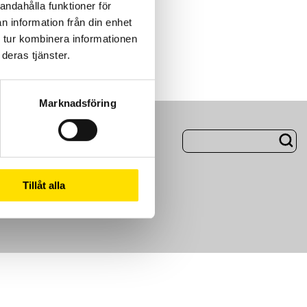
andahålla funktioner för
n information från din enhet
 tur kombinera informationen
deras tjänster.
Marknadsföring
ng
Om Oss
Tillåt alla
m