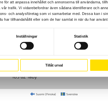
e för att anpassa innehållet och annonserna till användarna, tillh
vår trafik. Vi vidarebefordrar även sådana identifierare och anna
nnons- och analysföretag som vi samarbetar med. Dessa kan i sin
har tillhandahållit eller som de har samlat in när du har använt 
Inställningar
Statistik
Cookies
Klagomål
Kundundersökni
CA Mätsystem AB
08-50 52 68 00
Tillåt urval
Sjöflygvägen 35
info@camatsystem.co
183 62 Täby
Suomi
(
Finska
)
Svenska