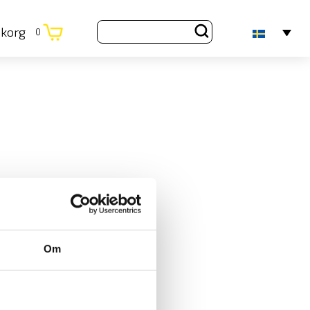
ukorg
0
Om