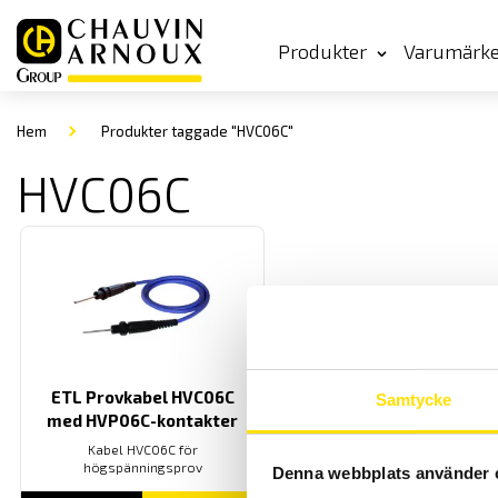
Produkter
Varumärk
Hem
Produkter taggade "HVC06C"
HVC06C
ETL Provkabel HVC06C
Samtycke
med HVP06C-kontakter
Kabel HVC06C för
högspänningsprov
Denna webbplats använder 