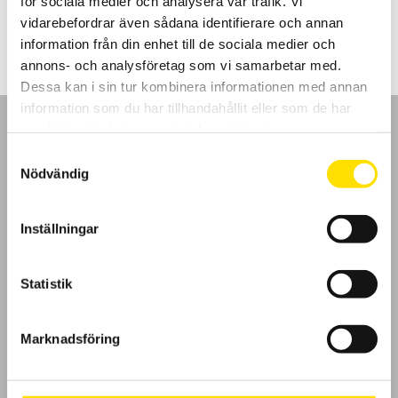
för sociala medier och analysera vår trafik. Vi
Prisintervall:
1,150.00
kr
–
2,700.00
kr
LÄS MER
1,150.00 kr
vidarebefordrar även sådana identifierare och annan
till
2,700.00 kr
information från din enhet till de sociala medier och
annons- och analysföretag som vi samarbetar med.
Dessa kan i sin tur kombinera informationen med annan
information som du har tillhandahållit eller som de har
samlat in när du har använt deras tjänster.
Samtyckesval
Nödvändig
GDPR
Inställningar
Köpvillkor
Statistik
Cookies
Klagomål
Marknadsföring
Kundundersökning