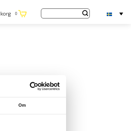
ukorg
0
Om