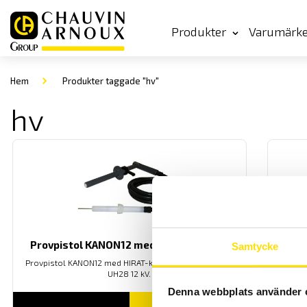
Produkter
Varumärk
Hem
Produkter taggade "hv"
hv
Provpistol KANON12 med HIRAT-kontakt
Provp
Samtycke
Provpistol KANON12 med HIRAT-kontakt. Anpassad för
UH28 12 kV.
Prov
Denna webbplats använder 
LÄS MER