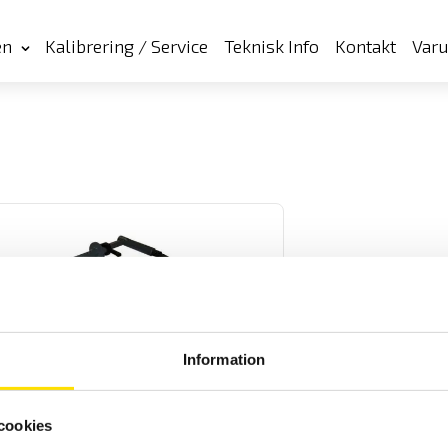
en
Kalibrering / Service
Teknisk Info
Kontakt
Var
istol KANON16 med eller utan HIRAT-
Information
kontakt
pistol KANON16 med eller utan HIRAT-kontakt.
cookies
LÄS MER