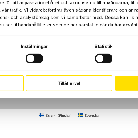
e för att anpassa innehållet och annonserna till användarna, tillh
vår trafik. Vi vidarebefordrar även sådana identifierare och anna
nnons- och analysföretag som vi samarbetar med. Dessa kan i sin
har tillhandahållit eller som de har samlat in när du har använt 
Inställningar
Statistik
Cookies
Klagomål
Kundundersökni
CA Mätsystem AB
08-50 52 68 00
Sjöflygvägen 35
info@camatsystem.co
Tillåt urval
183 62 Täby
Suomi
(
Finska
)
Svenska