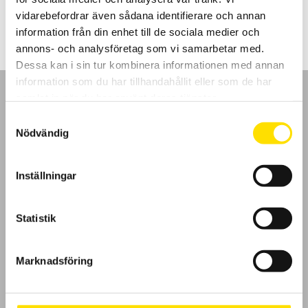
LÄS MER
vidarebefordrar även sådana identifierare och annan
information från din enhet till de sociala medier och
annons- och analysföretag som vi samarbetar med.
Dessa kan i sin tur kombinera informationen med annan
information som du har tillhandahållit eller som de har
samlat in när du har använt deras tjänster.
Samtyckesval
Nödvändig
GDPR
Inställningar
Köpvillkor
Cookies
Statistik
Klagomål
Marknadsföring
Kundundersökning