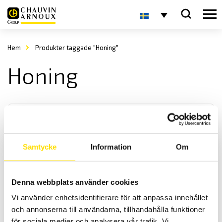
Hem
Produkter taggade "Honing"
Honing
Samtycke
Information
Om
GrindoSonic Mk7
Denna webbplats använder cookies
Grindo
Sonic
- Ett instrument för oförstörande provning av
Vi använder enhetsidentifierare för att anpassa innehållet
material och produkter
och annonserna till användarna, tillhandahålla funktioner
för sociala medier och analysera vår trafik. Vi