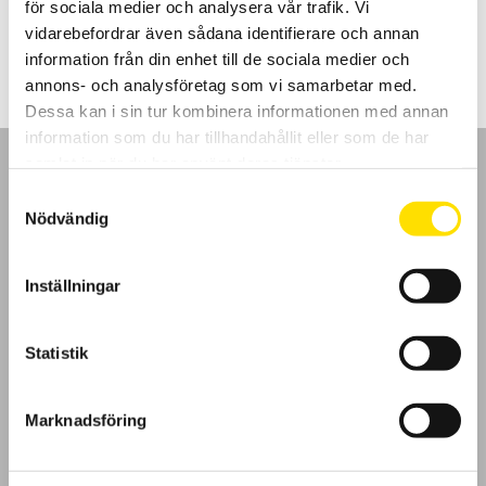
för sociala medier och analysera vår trafik. Vi
Prisintervall:
5,795.00
kr
–
9,940.00
kr
LÄS MER
5,795.00 kr
vidarebefordrar även sådana identifierare och annan
till
information från din enhet till de sociala medier och
9,940.00 kr
annons- och analysföretag som vi samarbetar med.
Dessa kan i sin tur kombinera informationen med annan
information som du har tillhandahållit eller som de har
samlat in när du har använt deras tjänster.
Samtyckesval
Nödvändig
GDPR
Inställningar
Köpvillkor
Statistik
Cookies
Klagomål
Marknadsföring
Kundundersökning