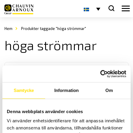
Hem
Produkter taggade "höga strömmar"
höga strömmar
Samtycke
Information
Om
Strömtång typ D
Denna webbplats använder cookies
Denna serie strömtänger är för de riktigt höga AC strömmarna. Med
Vi använder enhetsidentifierare för att anpassa innehållet
mycket låg fasvridning samt med ett brett frekvensband fås
hög noggrannhet.
och annonserna till användarna, tillhandahålla funktioner