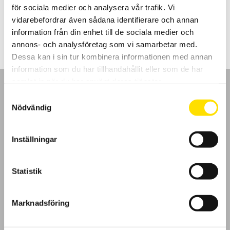
för sociala medier och analysera vår trafik. Vi
Prisintervall:
3,220.00
kr
–
4,905.00
kr
LÄS MER
vidarebefordrar även sådana identifierare och annan
3,220.00 kr
till
information från din enhet till de sociala medier och
4,905.00 kr
annons- och analysföretag som vi samarbetar med.
Dessa kan i sin tur kombinera informationen med annan
information som du har tillhandahållit eller som de har
samlat in när du har använt deras tjänster.
Samtyckesval
Nödvändig
GDPR
Inställningar
Köpvillkor
Statistik
Cookies
Marknadsföring
Klagomål