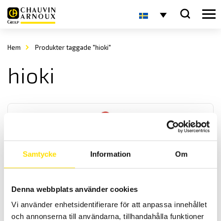
Hem
Produkter taggade "hioki"
hioki
Samtycke
Information
Om
Strömtång typ PAC för lik- & växelström
Denna webbplats använder cookies
Lik- och växelströms TRMS tångserie för mätning på kablar med
upp till 39 mm diameter. För mätning av strömmar från 0,5 A...1400
Vi använder enhetsidentifierare för att anpassa innehållet
A dc med BNC eller banan utgångar. Även med adapter för
och annonserna till användarna, tillhandahålla funktioner
drivspänning vid användning längre perioder.