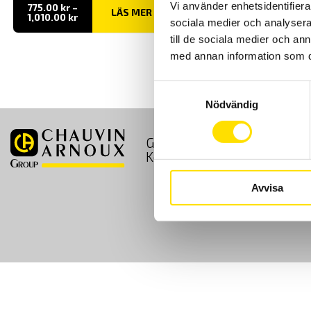
Vi använder enhetsidentifierar
775.00
kr
–
LÄS MER
Prisintervall:
1,010.00
kr
sociala medier och analysera 
775.00 kr
till
till de sociala medier och a
1,010.00 kr
med annan information som du 
Samtyckesval
Nödvändig
GDPR
Köpvillkor
Kontakt
Avvisa