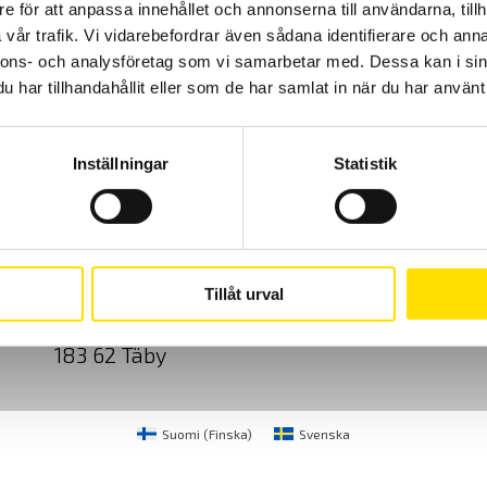
e för att anpassa innehållet och annonserna till användarna, tillh
vår trafik. Vi vidarebefordrar även sådana identifierare och anna
nnons- och analysföretag som vi samarbetar med. Dessa kan i sin
har tillhandahållit eller som de har samlat in när du har använt 
Inställningar
Statistik
Cookies
Klagomål
Kundundersökni
CA Mätsystem AB
08-50 52 68 00
Tillåt urval
Sjöflygvägen 35
info@camatsystem.co
183 62 Täby
Suomi
(
Finska
)
Svenska