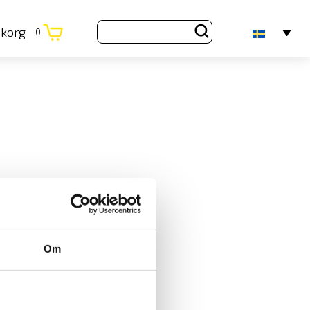
ukorg
0
Om