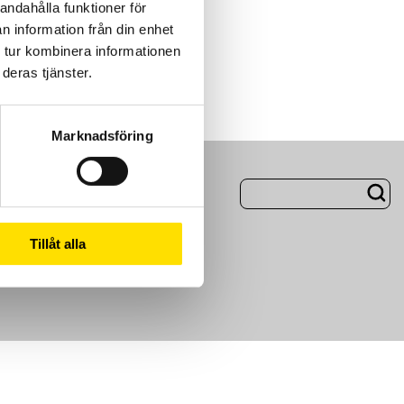
andahålla funktioner för
n information från din enhet
 tur kombinera informationen
deras tjänster.
Marknadsföring
ng
Om Oss
Tillåt alla
m