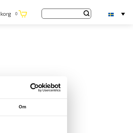
ukorg
0
Om