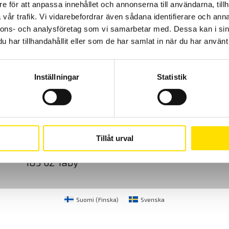
e för att anpassa innehållet och annonserna till användarna, tillh
vår trafik. Vi vidarebefordrar även sådana identifierare och anna
nnons- och analysföretag som vi samarbetar med. Dessa kan i sin
har tillhandahållit eller som de har samlat in när du har använt 
Inställningar
Statistik
Cookies
Klagomål
Kundundersökni
CA Mätsystem AB
08-50 52 68 00
Tillåt urval
Sjöflygvägen 35
info@camatsystem.co
183 62 Täby
Suomi
(
Finska
)
Svenska