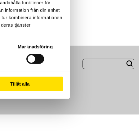
andahålla funktioner för
n information från din enhet
 tur kombinera informationen
deras tjänster.
Marknadsföring
ng
Om Oss
Tillåt alla
m