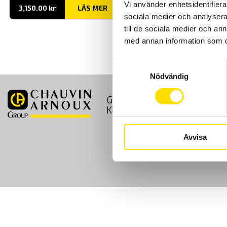
Vi använder enhetsidentifierar
3,150.00
kr
LÄS MER
sociala medier och analysera 
till de sociala medier och a
med annan information som du 
Samtyckesval
Nödvändig
GDPR
Köpvillkor
Kontakt
Avvisa