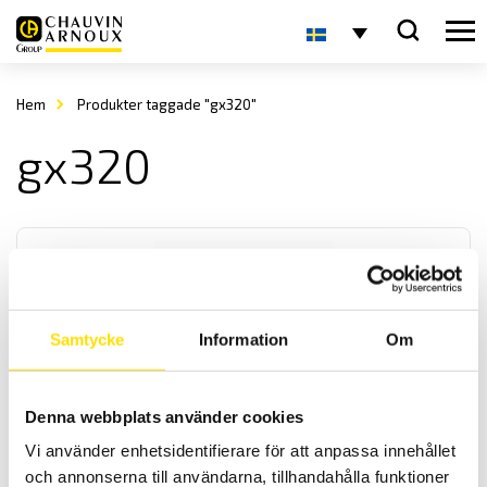
Hem
Produkter taggade "gx320"
gx320
Samtycke
Information
Om
GX305, GX310 & GX320 Funktionsgeneratorer
Denna webbplats använder cookies
Med 5 MHz, 10 MHz samt 20 MHz bandbredd. En av GX-seriens
fördelar är DDS-tekniken (Direct Digital Synthesis), som ger en
Vi använder enhetsidentifierare för att anpassa innehållet
mycket noggrannare och stabilare generering än en traditionell
och annonserna till användarna, tillhandahålla funktioner
generator.