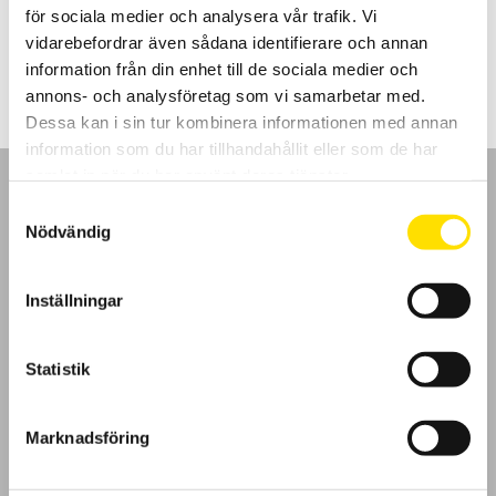
för sociala medier och analysera vår trafik. Vi
Prisintervall:
5,880.00
kr
–
8,955.00
kr
LÄS MER
vidarebefordrar även sådana identifierare och annan
5,880.00 kr
till
information från din enhet till de sociala medier och
8,955.00 kr
annons- och analysföretag som vi samarbetar med.
Dessa kan i sin tur kombinera informationen med annan
information som du har tillhandahållit eller som de har
samlat in när du har använt deras tjänster.
Samtyckesval
Nödvändig
GDPR
Inställningar
Köpvillkor
Statistik
Cookies
Marknadsföring
Klagomål