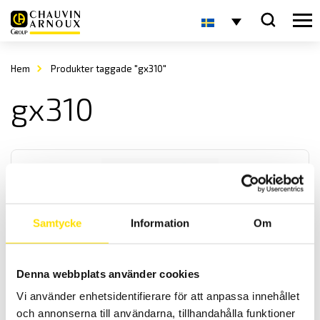
Hem
Produkter taggade "gx310"
gx310
Samtycke
Information
Om
GX305, GX310 & GX320 Funktionsgeneratorer
Denna webbplats använder cookies
Med 5 MHz, 10 MHz samt 20 MHz bandbredd. En av GX-seriens
fördelar är DDS-tekniken (Direct Digital Synthesis), som ger en
Vi använder enhetsidentifierare för att anpassa innehållet
mycket noggrannare och stabilare generering än en traditionell
och annonserna till användarna, tillhandahålla funktioner
generator.