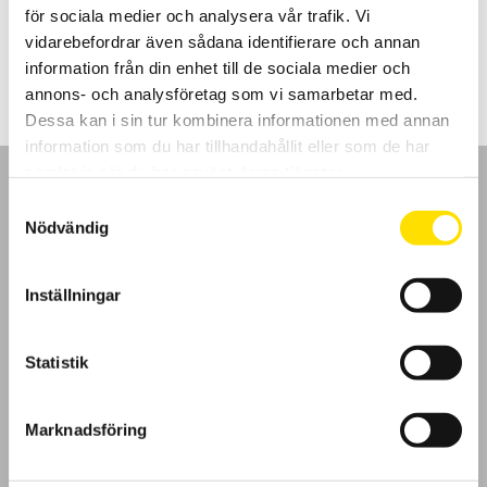
för sociala medier och analysera vår trafik. Vi
Prisintervall:
5,880.00
kr
–
8,955.00
kr
LÄS MER
vidarebefordrar även sådana identifierare och annan
5,880.00 kr
till
information från din enhet till de sociala medier och
8,955.00 kr
annons- och analysföretag som vi samarbetar med.
Dessa kan i sin tur kombinera informationen med annan
information som du har tillhandahållit eller som de har
samlat in när du har använt deras tjänster.
Samtyckesval
Nödvändig
GDPR
Inställningar
Köpvillkor
Statistik
Cookies
Marknadsföring
Klagomål