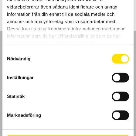
10,495.00
kr
LÄS MER
vidarebefordrar även sådana identifierare och annan
information från din enhet till de sociala medier och
annons- och analysföretag som vi samarbetar med.
Dessa kan i sin tur kombinera informationen med annan
information som du har tillhandahållit eller som de har
samlat in när du har använt deras tjänster.
Samtyckesval
Nödvändig
GDPR
Inställningar
Köpvillkor
Cookies
Statistik
Klagomål
Marknadsföring
Kundundersökning