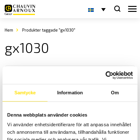
Hem
Produkter taggade "gx1030"
gx1030
Samtycke
Information
Om
GX1030 Arbitrary funktionsgenerator
Denna webbplats använder cookies
Arbitrary funktionsgenerator med 2-kanaler och 30 MHz bandbredd
Vi använder enhetsidentifierare för att anpassa innehållet
med en amplitud upp till 20 Vpp.
och annonserna till användarna, tillhandahålla funktioner
för sociala medier och analysera vår trafik. Vi