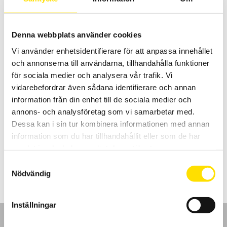
5,500.00
kr
–
7,640.00
kr
LÄS MER
5,500.00 kr
till
7,640.00 kr
Denna webbplats använder cookies
Vi använder enhetsidentifierare för att anpassa innehållet
och annonserna till användarna, tillhandahålla funktioner
för sociala medier och analysera vår trafik. Vi
vidarebefordrar även sådana identifierare och annan
information från din enhet till de sociala medier och
GSV 3USB – 2 kanalig lastcellsförstärkare
annons- och analysföretag som vi samarbetar med.
Lastcellsförstärkaren GSV-3USBx2 från ME Meßsysteme är en
Dessa kan i sin tur kombinera informationen med annan
användarvänlig förstärkare med hög noggrannhet.
information som du har tillhandahållit eller som de har
samlat in när du har använt deras tjänster.
4,500.00
kr
LÄS MER
Samtyckesval
Nödvändig
Inställningar