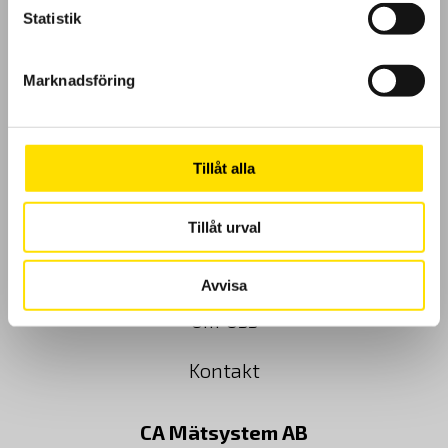
Statistik
GDPR
Marknadsföring
Köpvillkor
Cookies
Tillåt alla
Klagomål
Tillåt urval
Kundundersökning
Avvisa
Om Oss
Kontakt
CA Mätsystem AB