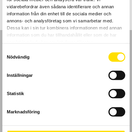
5,450.00
kr
–
5,750.00
kr
LÄS MER
5,450.00 kr
vidarebefordrar även sådana identifierare och annan
till
5,750.00 kr
information från din enhet till de sociala medier och
annons- och analysföretag som vi samarbetar med.
Dessa kan i sin tur kombinera informationen med annan
information som du har tillhandahållit eller som de har
samlat in när du har använt deras tjänster.
Samtyckesval
Nödvändig
GDPR
Inställningar
Köpvillkor
Cookies
Statistik
Klagomål
Marknadsföring
Kundundersökning