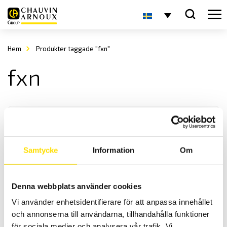
Hem
Produkter taggade "fxn"
fxn
Samtycke
Information
Om
KERN FXN Bordsvåg
Denna webbplats använder cookies
KERN FXN är en robust bordsvåg anpassad för tuffa industrimiljöer
Vi använder enhetsidentifierare för att anpassa innehållet
med en maxkapacitet upp till 30 kg
och annonserna till användarna, tillhandahålla funktioner
för sociala medier och analysera vår trafik. Vi
Prisintervall: