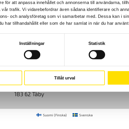
e för att anpassa innehållet och annonserna till användarna, tillh
vår trafik. Vi vidarebefordrar även sådana identifierare och anna
nnons- och analysföretag som vi samarbetar med. Dessa kan i sin
har tillhandahållit eller som de har samlat in när du har använt 
Inställningar
Statistik
Cookies
Klagomål
Kundundersökni
CA Mätsystem AB
08-50 52 68 00
Tillåt urval
Sjöflygvägen 35
info@camatsystem.co
183 62 Täby
Suomi
(
Finska
)
Svenska