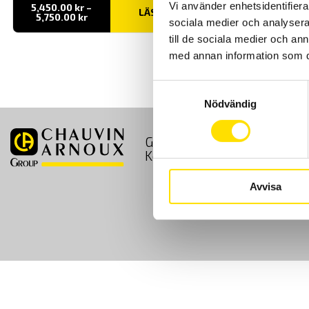
Vi använder enhetsidentifierar
5,450.00
kr
–
LÄS MER
Prisintervall:
5,750.00
kr
sociala medier och analysera 
5,450.00 kr
till
till de sociala medier och a
5,750.00 kr
med annan information som du 
Samtyckesval
Nödvändig
GDPR
Köpvillkor
Kontakt
Avvisa