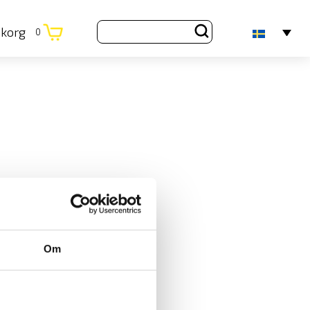
ukorg
0
Om