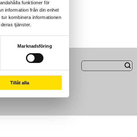
andahålla funktioner för
n information från din enhet
 tur kombinera informationen
deras tjänster.
Marknadsföring
ng
Om Oss
Tillåt alla
m