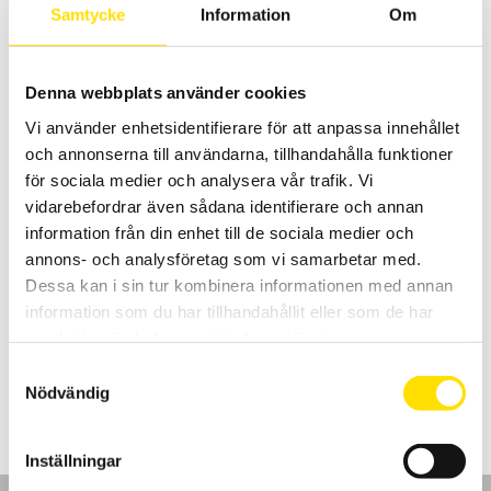
10,495.00
kr
LÄS MER
Samtycke
Information
Om
Denna webbplats använder cookies
Vi använder enhetsidentifierare för att anpassa innehållet
och annonserna till användarna, tillhandahålla funktioner
för sociala medier och analysera vår trafik. Vi
vidarebefordrar även sådana identifierare och annan
information från din enhet till de sociala medier och
GX305, GX310 & GX320 Funktionsgeneratorer
annons- och analysföretag som vi samarbetar med.
Med 5 MHz, 10 MHz samt 20 MHz bandbredd. En av GX-seriens
fördelar är DDS-tekniken (Direct Digital Synthesis), som ger en
Dessa kan i sin tur kombinera informationen med annan
mycket noggrannare och stabilare generering än en traditionell
information som du har tillhandahållit eller som de har
generator.
samlat in när du har använt deras tjänster.
Prisintervall:
5,880.00
kr
–
8,955.00
kr
LÄS MER
Samtyckesval
5,880.00 kr
Nödvändig
till
8,955.00 kr
Inställningar