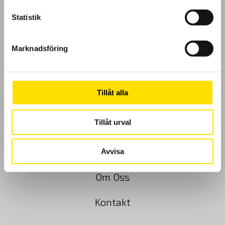
Statistik
Marknadsföring
GDPR
Köpvillkor
Tillåt alla
Cookies
Tillåt urval
Klagomål
Kundundersökning
Avvisa
Om Oss
Kontakt